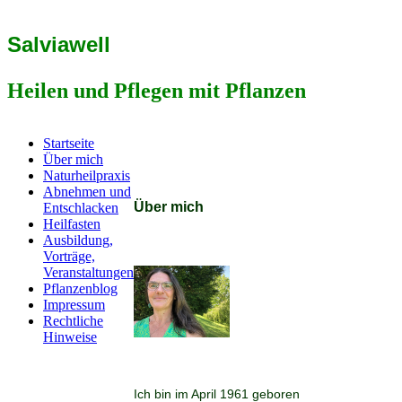
Salviawell
Heilen und Pflegen mit Pflanzen
Startseite
Über mich
Naturheilpraxis
Abnehmen und
Über mich
Entschlacken
Heilfasten
Ausbildung,
Vorträge,
Veranstaltungen
Pflanzenblog
Impressum
Rechtliche
Hinweise
Ich bin im April 1961 geboren